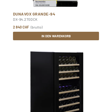
DUNAVOX GRANDE-94
DX-94.270DCK
2 840 CHF
(brutto)
IN DEN WARENKORB