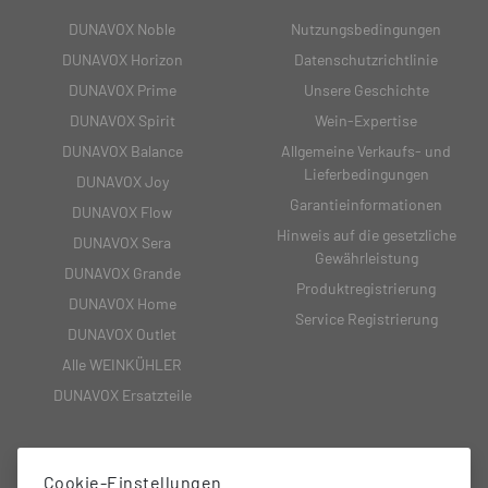
DUNAVOX Noble
Nutzungsbedingungen
DUNAVOX Horizon
Datenschutzrichtlinie
DUNAVOX Prime
Unsere Geschichte
DUNAVOX Spirit
Wein-Expertise
DUNAVOX Balance
Allgemeine Verkaufs- und
Lieferbedingungen
DUNAVOX Joy
Garantieinformationen
DUNAVOX Flow
Hinweis auf die gesetzliche
DUNAVOX Sera
Gewährleistung
DUNAVOX Grande
Produktregistrierung
DUNAVOX Home
Service Registrierung
DUNAVOX Outlet
Alle WEINKÜHLER
DUNAVOX Ersatzteile
Cookie-Einstellungen