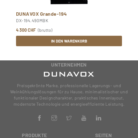
DUNAVOX Grande-194
DX-194.490MBK
4 300 CHF
(brutto)
IN DEN WARENKORB
UNTERNEHMEN
Preisgekrönte Marke, professionelle Lagerungs- und
Weinkühlungslösungen für zu Hause, minimalistischer und
funktionaler Designcharakter, praktisches Innenlayout,
modernste Technologie und energieeffiziente Leistung.
PRODUKTE
SEITEN