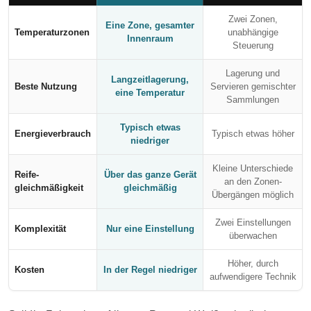
Zwei Zonen,
Eine Zone, gesamter
Temperaturzonen
unabhängige
Innenraum
Steuerung
Lagerung und
Langzeitlagerung,
Beste Nutzung
Servieren gemischter
eine Temperatur
Sammlungen
Typisch etwas
Energieverbrauch
Typisch etwas höher
niedriger
Kleine Unterschiede
Reife­
Über das ganze Gerät
an den Zonen-
gleichmäßigkeit
gleichmäßig
Übergängen möglich
Zwei Einstellungen
Komplexität
Nur eine Einstellung
überwachen
Höher, durch
Kosten
In der Regel niedriger
aufwendigere Technik