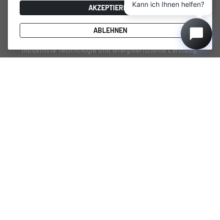
Kann ich Ihnen helfen?
AKZEPTIEREN
Preisgekrönte Marke, professionelle Lagerungs- und
Weinkühlungslösungen für zu Hause, minimalistischer und
ABLEHNEN
funktionaler Designcharakter, praktisches Innenlayout,
modernste Technologie und energieeffiziente Leistung.
PRODUKTE
SEITEN
DUNAVOX Noble
Nutzungsbedingungen
DUNAVOX Horizon
Datenschutzrichtlinie
DUNAVOX Prime
Unsere Geschichte
DUNAVOX Spirit
Wein-Expertise
DUNAVOX Balance
Allgemeine Verkaufs- und
Lieferbedingungen
DUNAVOX Joy
Garantieinformationen
DUNAVOX Flow
Hinweis auf die gesetzliche
DUNAVOX Sera