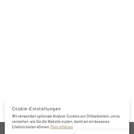
Cookie-Einstellungen
Wir verwenden optionale Analyse-Cookies von Drittanbietern, um zu
verstehen, wie Sie die Website nutzen, damit wir ein besseres
UNTERNEHMEN
Erlebnis bieten können.
Mehr erfahren