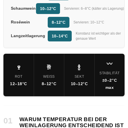
Schaumwein
10–12°C
Servieren: 6–8°C (kälter als Lagerung)
Roséwein
8–12°C
Servieren: 10–12°C
Konstanz ist wichtiger als der
Langzeitlagerung
10–14°C
genaue Wert
〰️
🍷
🥂
🍾
STABILITÄT
ROT
WEISS
SEKT
±0–2°C
12–18°C
8–12°C
10–12°C
max
01
WARUM TEMPERATUR BEI DER
WEINLAGERUNG ENTSCHEIDEND IST