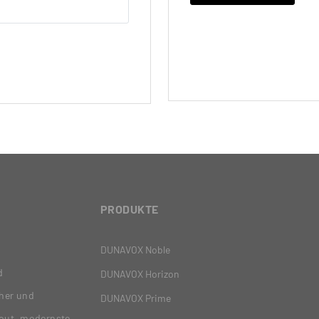
PRODUKTE
DUNAVOX Noble
d
DUNAVOX Horizon
her und
DUNAVOX Prime
yout, modernste