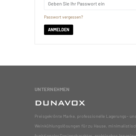
Passwort vergessen?
ANMELDEN
UNTERNEHMEN
Preisgekrönte Marke, professionelle Lagerungs- un
Weinkühlungslösungen für zu Hause, minimalistisc
funktionaler Designcharakter, praktisches Innenla