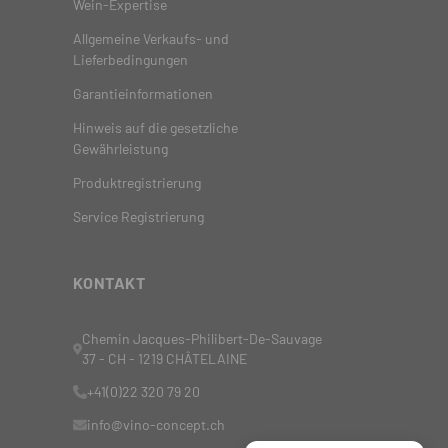
Wein-Expertise
Allgemeine Verkaufs- und
Lieferbedingungen
Garantieinformationen
Hinweis auf die gesetzliche
Gewährleistung
Produktregistrierung
Service Registrierung
KONTAKT
Chemin Jacques-Philibert-De-Sauvage
37 - CH - 1219 CHÂTELAINE
+41(0)22 320 79 20
info@vino-concept.ch