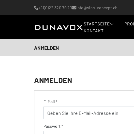
+41(0)22 320 79 20
info@vino-concept.ch
STARTSEITE
PRO
KONTAKT
ANMELDEN
ANMELDEN
E-Mail *
Passwort *