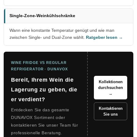
Single-Zone-Weinkühlschränke
Wann eine konstante Temperatur genügt und wie man
zwischen Single- und Dual-Zone wählt.
Ratgeber lesen →
WINE FRIDGE VS REGULAR
REFRIGERATOR · DUNAVOX
Bereit, Ihrem Wein die
Kollektionen
durchsuchen
Lagerung zu geben, die
→
er verdient?
Kontaktieren
Entdecken Sie das gesamte
Sie uns
DUNAVOX Sortiment oder
kontaktieren Sie unser Team für
professionelle Beratung.