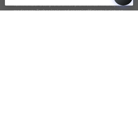
funktionaler Designcharakter, praktisches Innenlayout,
modernste Technologie und energieeffiziente Leistung.
PRODUKTE
SEITEN
DUNAVOX Noble
Nutzungsbedingungen
DUNAVOX Horizon
Datenschutzrichtlinie
DUNAVOX Prime
Unsere Geschichte
DUNAVOX Spirit
Wein-Expertise
DUNAVOX Balance
Allgemeine Verkaufs- und
Lieferbedingungen
DUNAVOX Joy
Garantieinformationen
DUNAVOX Flow
Hinweis auf die gesetzliche
DUNAVOX Sera
Gewährleistung
DUNAVOX Grande
Produktregistrierung
DUNAVOX Home
Service Registrierung