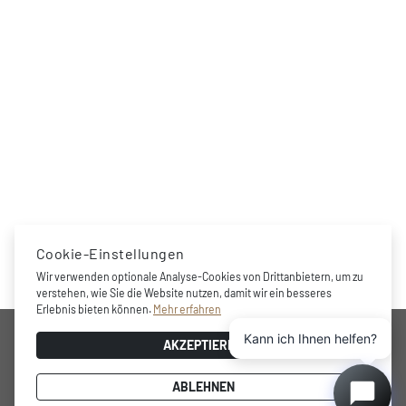
Cookie-Einstellungen
Wir verwenden optionale Analyse-Cookies von Drittanbietern, um zu
verstehen, wie Sie die Website nutzen, damit wir ein besseres
Erlebnis bieten können.
Mehr erfahren
UNTERNEHMEN
Kann ich Ihnen helfen?
AKZEPTIEREN
Preisgekrönte Marke, professionelle Lagerungs- und
ABLEHNEN
Weinkühlungslösungen für zu Hause, minimalistischer und