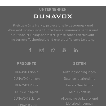
UNTERNEHMEN
Preisgekrönte Marke, professionelle Lagerungs- und
Weinkühlungslösungen für zu Hause, minimalistischer und
funktionaler Designcharakter, praktisches Innenlayout,
modernste Technologie und energieeffiziente Leistung.
PRODUKTE
SEITEN
DUNAVOX Noble
Nutzungsbedingungen
DUNAVOX Horizon
Datenschutzrichtlinie
DUNAVOX Prime
Unsere Geschichte
DUNAVOX Spirit
Wein-Expertise
DUNAVOX Balance
Allgemeine Verkaufs- und
Lieferbedingungen
DUNAVOX Joy