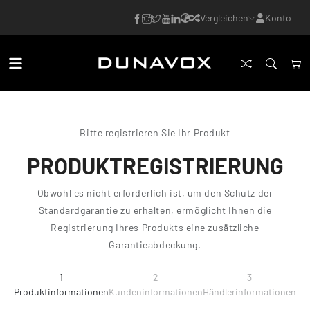
Vergleichen
Konto
Bitte registrieren Sie Ihr Produkt
PRODUKTREGISTRIERUNG
Obwohl es nicht erforderlich ist, um den Schutz der
Standardgarantie zu erhalten, ermöglicht Ihnen die
Registrierung Ihres Produkts eine zusätzliche
Garantieabdeckung.
1
2
3
Produktinformationen
Kundeninformationen
Händlerinformationen