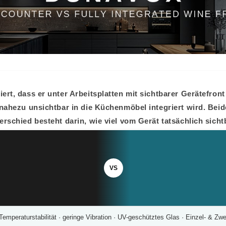
rt, dass er unter Arbeitsplatten mit sichtbarer Gerätefront 
nahezu unsichtbar in die Küchenmöbel integriert wird. Beide
rschied besteht darin, wie viel vom Gerät tatsächlich sichtb
VS
emperaturstabilität · geringe Vibration · UV-geschütztes Glas · Einzel- & Zw