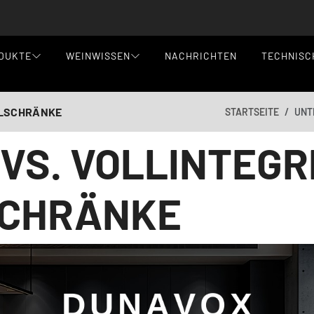
DUKTE
WEINWISSEN
NACHRICHTEN
TECHNISC
HLSCHRÄNKE
STARTSEITE
UNT
VS. VOLLINTEGR
CHRÄNKE