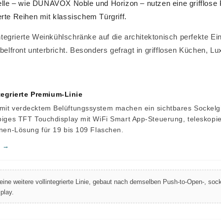
delle – wie DUNAVOX Noble und Horizon – nutzen eine grifflose
erte Reihen mit klassischem Türgriff.
egrierte Weinkühlschränke auf die architektonisch perfekte Ein
öbelfront unterbricht. Besonders gefragt in grifflosen Küchen, 
egrierte Premium-Linie
 mit verdecktem Belüftungssystem machen ein sichtbares Sockelgi
arbiges TFT Touchdisplay mit WiFi Smart App-Steuerung, telesko
Zonen-Lösung für 19 bis 109 Flaschen.
n →
 eine weitere vollintegrierte Linie, gebaut nach demselben Push-to-Open-, so
play.