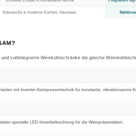
Schneller Einbau in vorhandene Nische
Plug-and-Play
Klassische & moderne Küchen, Hausbars
Nahtlose
SAM?
- und vollintegrierte Weinkühlschränke die gleiche Weinkühltech
ianten mit Inverter-Kompressortechnik für konstante, vibrationsarme Kü
bieten spezielle LED-Innenbeleuchtung für die Weinpräsentation.