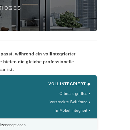
passt, während ein vollintegrierter
 bieten die gleiche professionelle
ar ist.
VOLLINTEGRIERT ◆
Oftmals grifflos •
Versteckte Belüftung •
In Möbel integriert •
eizonenoptionen