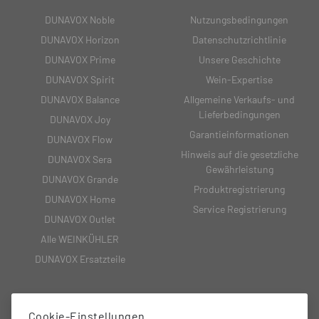
DUNAVOX Noble
Nutzungsbedingungen
DUNAVOX Horizon
Datenschutzrichtlinie
DUNAVOX Prime
Unsere Geschichte
DUNAVOX Spirit
Wein-Expertise
DUNAVOX Balance
Allgemeine Verkaufs- und
Lieferbedingungen
DUNAVOX Joy
Garantieinformationen
DUNAVOX Flow
Hinweis auf die gesetzliche
DUNAVOX Sera
Gewährleistung
DUNAVOX Grande
Produktregistrierung
DUNAVOX Home
Service Registrierung
DUNAVOX Outlet
Alle WEINKÜHLER
DUNAVOX Ersatzteile
Cookie-Einstellungen