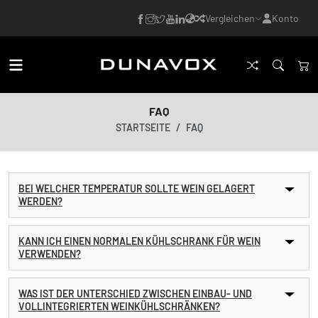
Vergleichen
Konto
FAQ
STARTSEITE
FAQ
BEI WELCHER TEMPERATUR SOLLTE WEIN GELAGERT
WERDEN?
KANN ICH EINEN NORMALEN KÜHLSCHRANK FÜR WEIN
VERWENDEN?
WAS IST DER UNTERSCHIED ZWISCHEN EINBAU- UND
VOLLINTEGRIERTEN WEINKÜHLSCHRÄNKEN?