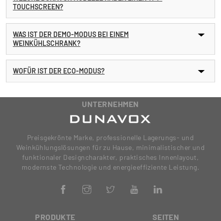
TOUCHSCREEN?
WAS IST DER DEMO-MODUS BEI EINEM
WEINKÜHLSCHRANK?
WOFÜR IST DER ECO-MODUS?
UNTERNEHMEN
Preisgekrönte Marke, professionelle Lagerungs- und
Weinkühlungslösungen für zu Hause, minimalistischer und
funktionaler Designcharakter, praktisches Innenlayout,
modernste Technologie und energieeffiziente Leistung.
PRODUKTE
SEITEN