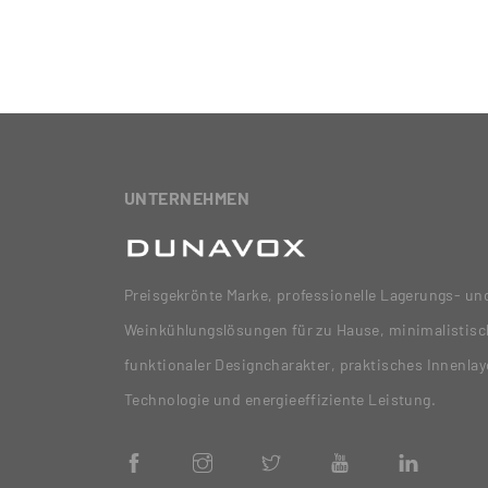
UNTERNEHMEN
Preisgekrönte Marke, professionelle Lagerungs- un
Weinkühlungslösungen für zu Hause, minimalistisc
funktionaler Designcharakter, praktisches Innenla
Technologie und energieeffiziente Leistung.