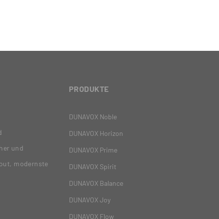
PRODUKTE
DUNAVOX Noble
d
DUNAVOX Horizon
her und
DUNAVOX Prime
yout, modernste
DUNAVOX Spirit
DUNAVOX Balance
DUNAVOX Joy
DUNAVOX Flow