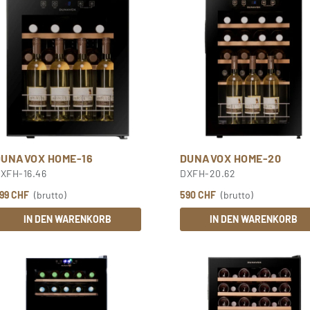
DUNAVOX HOME-16
DUNAVOX HOME-20
XFH-16.46
DXFH-20.62
99 CHF
(brutto)
590 CHF
(brutto)
IN DEN WARENKORB
IN DEN WARENKORB