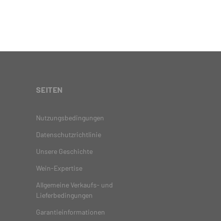
SEITEN
Nutzungsbedingungen
Datenschutzrichtlinie
Unsere Geschichte
Wein-Expertise
Allgemeine Verkaufs- und
Lieferbedingungen
Garantieinformationen