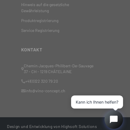
Hinweis auf die gesetzliche
Gewährleistung
Produktregistrierung
Service Registrierung
KONTAKT
Chemin Jacques-Philibert-De-Sauvage
37 - CH - 1219 CHÂTELAINE
+41(0)22 320 79 20
info@vino-concept.ch
Kann ich Ihnen helfen?
Design und Entwicklung von
Highsoft Solutions