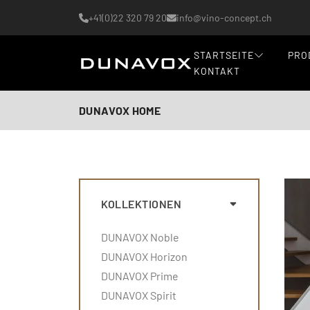
+41(0)22 320 79 20
info@vino-concept.ch
STARTSEITE
PRO
KONTAKT
DUNAVOX HOME
KOLLEKTIONEN
DUNAVOX Noble
DUNAVOX Horizon
DUNAVOX Prime
DUNAVOX Spirit