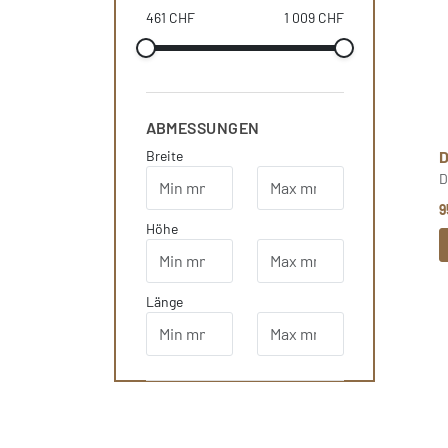
461 CHF
1 009 CHF
ABMESSUNGEN
Breite
D
9
Höhe
Länge