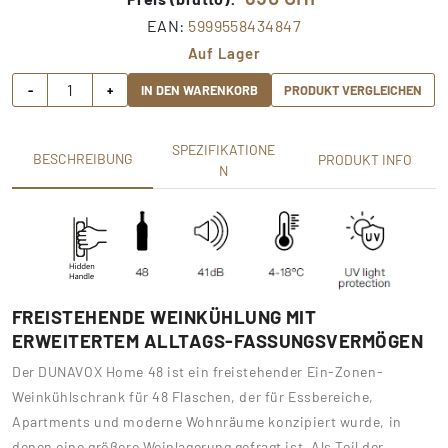
EAN:
5999558434847
Auf Lager
-
+
IN DEN WARENKORB
PRODUKT VERGLEICHEN
SPEZIFIKATIONE
BESCHREIBUNG
PRODUKT INFO
N
FREISTEHENDE WEINKÜHLUNG MIT
ERWEITERTEM ALLTAGS-FASSUNGSVERMÖGEN
Der DUNAVOX Home 48 ist ein freistehender Ein-Zonen-
Weinkühlschrank für 48 Flaschen, der für Essbereiche,
Apartments und moderne Wohnräume konzipiert wurde, in
denen eine größere Weinlagerung gefragt ist. Als Teil der