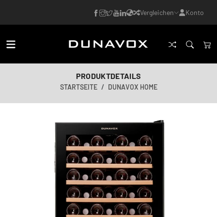
Vergleichen
Konto
PRODUKTDETAILS
STARTSEITE
DUNAVOX HOME
KI-generiertes Bild
KI-generiertes Bild