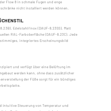
 der Flow 8 in schmale Fugen und enge
chränke nicht installiert werden können.
ÜCHENSTIL
-8.23B), Edelstahl/Inox (DAUF-8.23SS), Matt
duellen RAL-Farboberfläche (DAUF-8.23C). Jede
n stimmiges, integriertes Erscheinungsbild
onzipiert und verfügt über eine Belüftung im
ingebaut werden kann, ohne dass zusätzlicher
öhenverstellung der Füße sorgt für ein bündiges
rbeitsplatte.
d intuitive Steuerung von Temperatur und