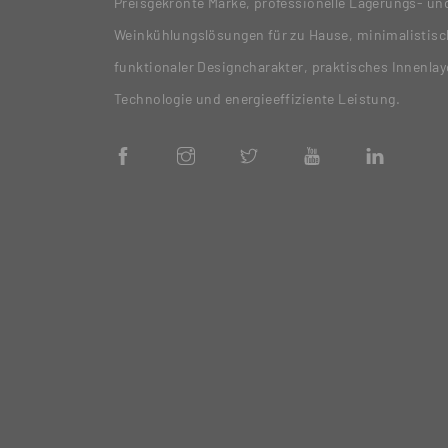
Preisgekrönte Marke, professionelle Lagerungs- un
Weinkühlungslösungen für zu Hause, minimalistisc
funktionaler Designcharakter, praktisches Innenla
Technologie und energieeffiziente Leistung.