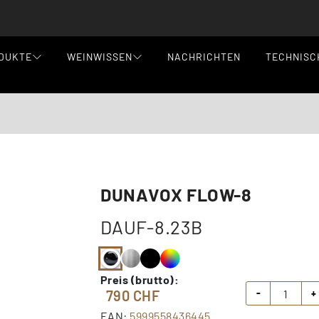
DUKTE
WEINWISSEN
NACHRICHTEN
TECHNISC
DUNAVOX FLOW-8
DAUF-8.23B
Preis (brutto):
790
CHF
-
+
EAN:
5999558436445