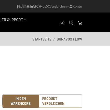
CH-de
Vergleichen
Konto
HER SUPPORT
STARTSEITE
DUNAVOX FLOW
IN DEN
PRODUKT
WARENKORB
VERGLEICHEN