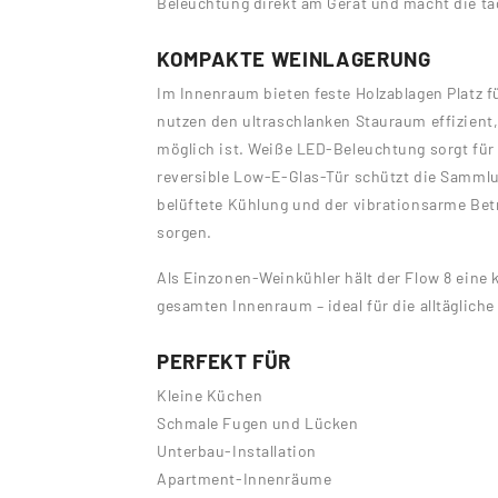
Beleuchtung direkt am Gerät und macht die tä
KOMPAKTE WEINLAGERUNG
Im Innenraum bieten feste Holzablagen Platz f
nutzen den ultraschlanken Stauraum effizient
möglich ist. Weiße LED-Beleuchtung sorgt für 
reversible Low-E-Glas-Tür schützt die Sammlu
belüftete Kühlung und der vibrationsarme Bet
sorgen.
Als Einzonen-Weinkühler hält der Flow 8 eine
gesamten Innenraum – ideal für die alltäglic
PERFEKT FÜR
Kleine Küchen
Schmale Fugen und Lücken
Unterbau-Installation
Apartment-Innenräume