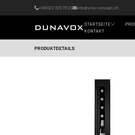
+41(0)22 320 79 20
info@vino-concept.ch
STARTSEITE
PRO
KONTAKT
PRODUKTDETAILS
KI-generiertes Bild