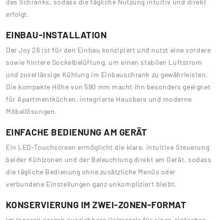
des Schranks, sodass die tägliche Nutzung intuitiv und direkt
erfolgt.
EINBAU-INSTALLATION
Der Joy 26 ist für den Einbau konzipiert und nutzt eine vordere
sowie hintere Sockelbelüftung, um einen stabilen Luftstrom
und zuverlässige Kühlung im Einbauschrank zu gewährleisten.
Die kompakte Höhe von 590 mm macht ihn besonders geeignet
für Apartmentküchen, integrierte Hausbars und moderne
Möbellösungen.
EINFACHE BEDIENUNG AM GERÄT
Ein LED-Touchscreen ermöglicht die klare, intuitive Steuerung
beider Kühlzonen und der Beleuchtung direkt am Gerät, sodass
die tägliche Bedienung ohne zusätzliche Menüs oder
verbundene Einstellungen ganz unkompliziert bleibt.
KONSERVIERUNG IM ZWEI-ZONEN-FORMAT
Im Inneren sorgen ausziehbare Holzregale für einen einfachen