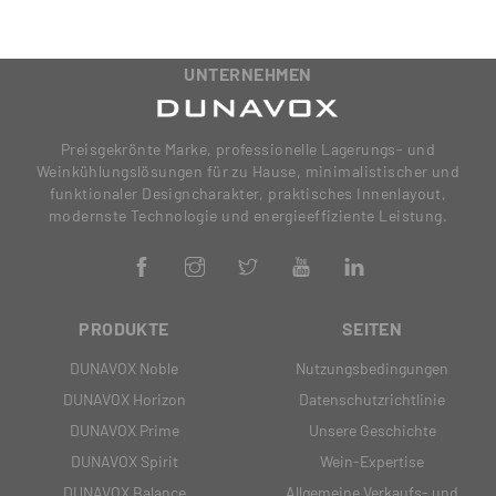
UNTERNEHMEN
Preisgekrönte Marke, professionelle Lagerungs- und
Weinkühlungslösungen für zu Hause, minimalistischer und
funktionaler Designcharakter, praktisches Innenlayout,
modernste Technologie und energieeffiziente Leistung.
PRODUKTE
SEITEN
DUNAVOX Noble
Nutzungsbedingungen
DUNAVOX Horizon
Datenschutzrichtlinie
DUNAVOX Prime
Unsere Geschichte
DUNAVOX Spirit
Wein-Expertise
DUNAVOX Balance
Allgemeine Verkaufs- und