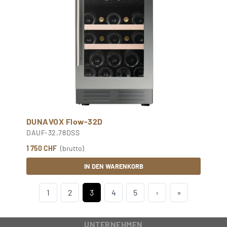
DUNAVOX Flow-32D
DAUF-32.78DSS
1 750 CHF
(brutto)
IN DEN WARENKORB
1
2
3
4
5
›
»
UNTERNEHMEN